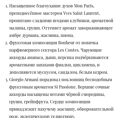
Насыщенное благоухание духов Mon Paris,
преподнесённое мастером Yves Saint Laurent,
пропитано сладкими ягодами клубники, ароматной
малины, груши. Оттеняет аромат завораживающее
амбре дурмана, жасмина, пиона.
Фруктовая композиция Bonheur от новичка
парфюмерного сектора Les Contes. Чарующие
аккорды ананаса, дыни, персика подчёркиваются
ароматными запахами фиалки, цикламена, и
дополняются мускусом, сандалом, белым кедром.
Giorgio Armani порадовал поклонниц бесподобным
фруктовым ароматом Si Passione. Верхние сочные
аккорды насыщены нотами чёрной смородины,
груши, грейпфрута. Сердце композиции
принадлежит пахучему жасмину, обворожительной
розе, экзотическому гелиотропу.