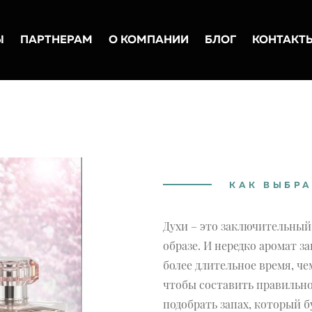
Ы
ПАРТНЕРАМ
О КОМПАНИИ
БЛОГ
КОНТАКТ
КАК ВЫБРА
Духи – это заключительны
образе. И нередко аромат з
более длительное время, че
чтобы составить правильно
подобрать запах, который б