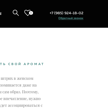
+7 (985) 924-18-02
0
Ы
Обратный звонок
ТЬ СВОЙ АРОМАТ
й штрих в женском
апоминается даже на
м сам образ. Поэтому,
е впечатление, нужно
удет ассоциироваться с