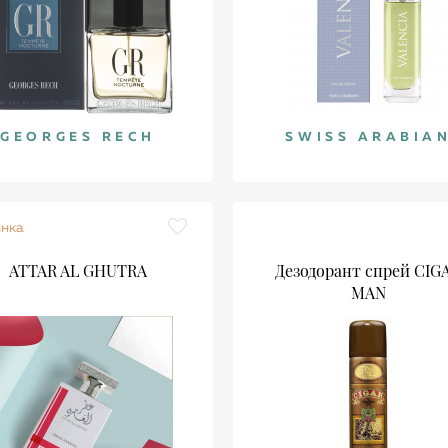
GEORGES RECH
SWISS ARABIA
инка
АТТАR AL GHUTRA
Дезодорант спрей CIG
MAN