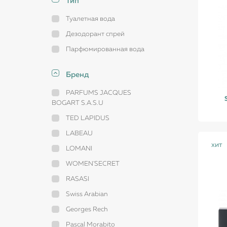
Тип
Туалетная вода
Дезодорант спрей
Парфюмированная вода
Бренд
PARFUMS JACQUES
BOGART S.A.S.U
TED LAPIDUS
LABEAU
хит
LOMANI
WOMEN'SECRET
RASASI
Swiss Arabian
Georges Rech
Pascal Morabito