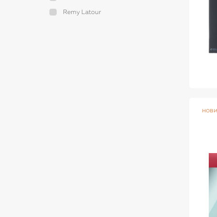
Remy Latour
нов