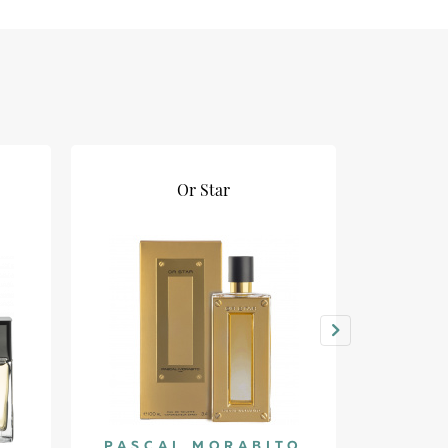
Or Star
PASCAL MORABITO
PASC