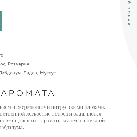
ус
ос, Розмарин
Лабданум, Ладан, Мускус
 АРОМАТА
бризом и сверкающими цитрусовыми плодами,
увственной легкостью лотоса и оживляется
снове ощущаются ароматы мускуса и нежной
лабданума.