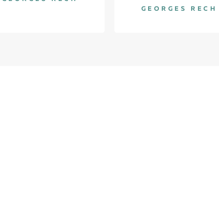
GEORGES RECH
Мы в соц сетя