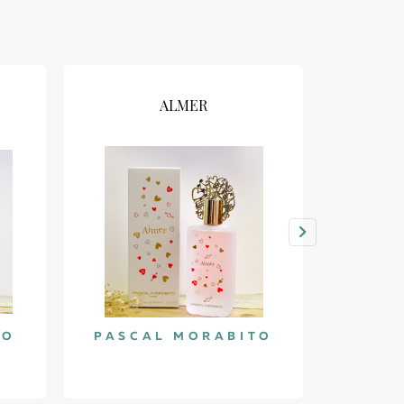
ALMER
TO
PASCAL MORABITO
PASC