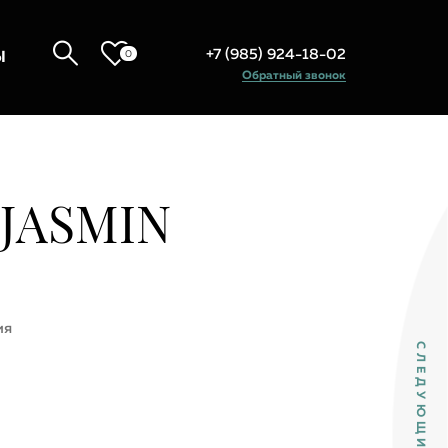
+7 (985) 924-18-02
0
Ы
Обратный звонок
 JASMIN
ия
СЛЕДУЮЩИЙ ТОВАР