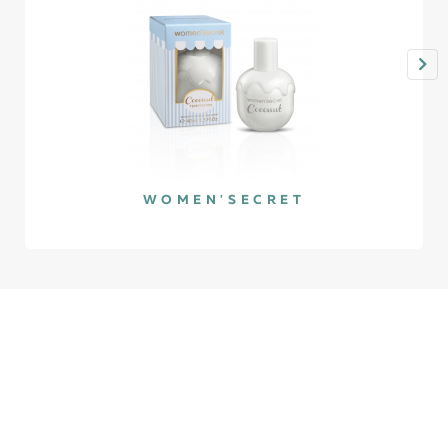
WOMEN'SECRET