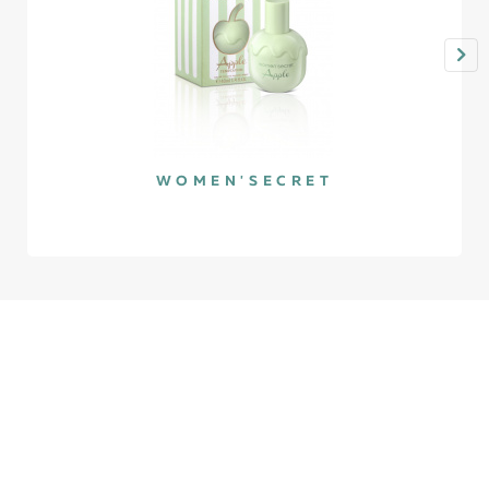
WOMEN'SECRET