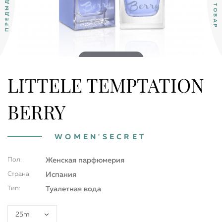
Double tap to zoom
LITTELE TEMPTATION
BERRY
WOMEN'SECRET
Пол:
Женская парфюмерия
Страна:
Испания
Тип:
Туалетная вода
25ml