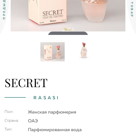
Double tap to zoom
SECRET
RASASI
Пол:
Женская парфюмерия
Страна:
ОАЭ
Тип:
Парфюмированная вода