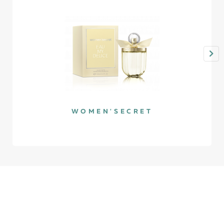
WOMEN'SECRET