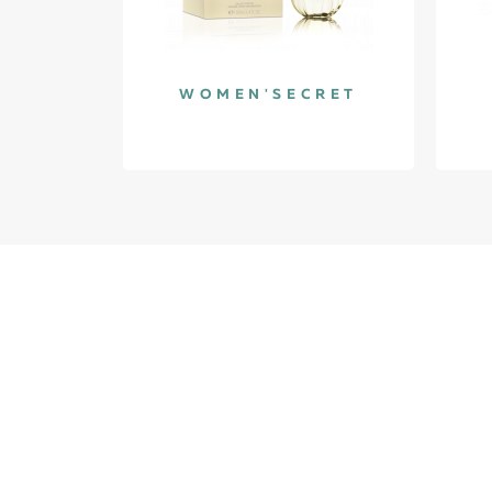
WOMEN'SECRET