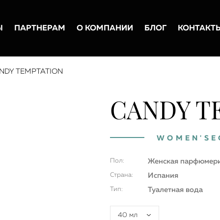
Ы
ПАРТНЕРАМ
О КОМПАНИИ
БЛОГ
КОНТАКТ
NDY TEMPTATION
CANDY T
WOMEN'SE
Пол:
Женская парфюмер
Страна:
Испания
Тип:
Туалетная вода
40 мл